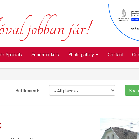
val jobban jár!
r Specials
Supermarkets
Photo gallery
Contact
Com
Settlement:
Sear
C