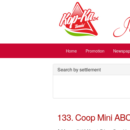
Jó
Home
Promotion
Newspape
Search by settlement
133. Coop Mini AB