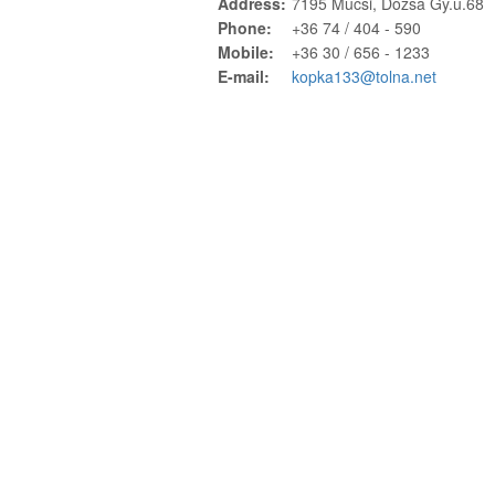
Address:
7195 Mucsi, Dózsa Gy.u.68
Phone:
+36 74 / 404 - 590
Mobile:
+36 30 / 656 - 1233
E-mail:
kopka133@tolna.net