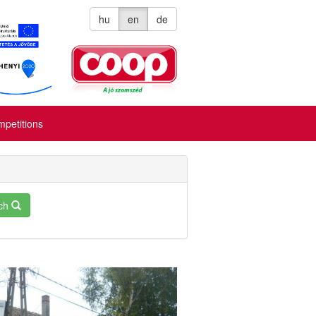
hu
en
de
petitions
ch